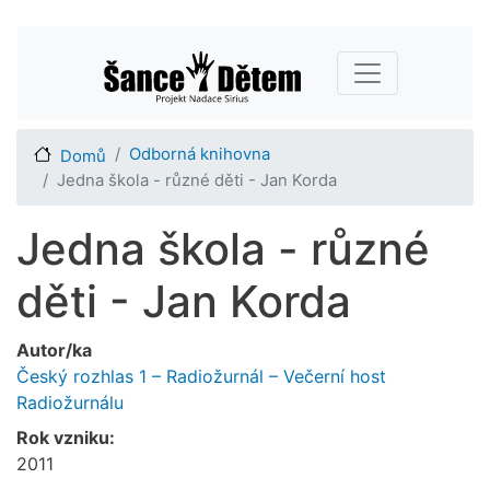
Přejít
Main navigation
k
hlavnímu
obsahu
Odborná knihovna
Domů
Jedna škola - různé děti - Jan Korda
Jedna škola - různé
děti - Jan Korda
Autor/ka
Český rozhlas 1 – Radiožurnál – Večerní host
Radiožurnálu
Rok vzniku:
2011