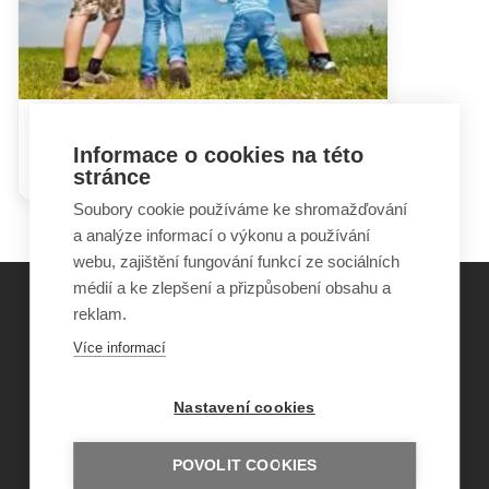
V rodině není pouze nemocné
Informace o cookies na této
dítě
stránce
Soubory cookie používáme ke shromažďování
a analýze informací o výkonu a používání
webu, zajištění fungování funkcí ze sociálních
médií a ke zlepšení a přizpůsobení obsahu a
reklam.
©
Obecně prospěšná společnost Sirius
, o.p.s.
Více informací
2011–2026
Šance Dětem
Nastavení cookies
ISSN 1805-8876
nazory@sancedetem.cz
Odběr novinek e-mailem
POVOLIT COOKIES
Informace o webu