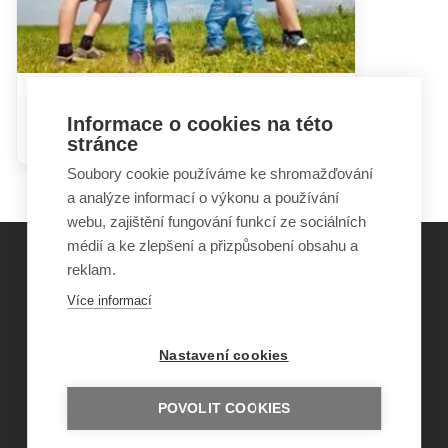
V rodině není pouze nemocné
Informace o cookies na této
dítě
stránce
Soubory cookie používáme ke shromažďování
a analýze informací o výkonu a používání
webu, zajištění fungování funkcí ze sociálních
médií a ke zlepšení a přizpůsobení obsahu a
reklam.
©
Obecně prospěšná společnost Sirius
, o.p.s.
Více informací
2011–2026
Šance Dětem
Nastavení cookies
ISSN 1805-8876
nazory@sancedetem.cz
Odběr novinek e-mailem
POVOLIT COOKIES
Informace o webu
Ochrana osobních údajů