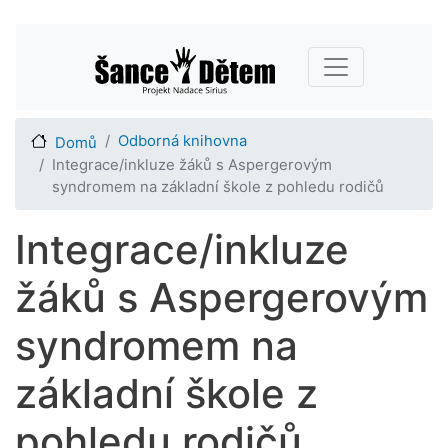
Přejít
Main navigation
k
hlavnímu
obsahu
Odborná knihovna
Domů
Integrace/inkluze žáků s Aspergerovým
syndromem na základní škole z pohledu rodičů
Integrace/inkluze
žáků s Aspergerovým
syndromem na
základní škole z
pohledu rodičů