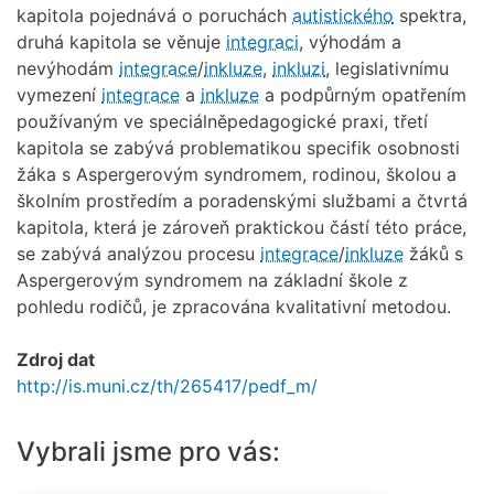
kapitola pojednává o poruchách
autistického
spektra,
druhá kapitola se věnuje
integraci
, výhodám a
nevýhodám
integrace
/
inkluze
,
inkluzi
, legislativnímu
vymezení
integrace
a
inkluze
a podpůrným opatřením
používaným ve speciálněpedagogické praxi, třetí
kapitola se zabývá problematikou specifik osobnosti
žáka s Aspergerovým syndromem, rodinou, školou a
školním prostředím a poradenskými službami a čtvrtá
kapitola, která je zároveň praktickou částí této práce,
se zabývá analýzou procesu
integrace
/
inkluze
žáků s
Aspergerovým syndromem na základní škole z
pohledu rodičů, je zpracována kvalitativní metodou.
Zdroj dat
http://is.muni.cz/th/265417/pedf_m/
Vybrali jsme pro vás: