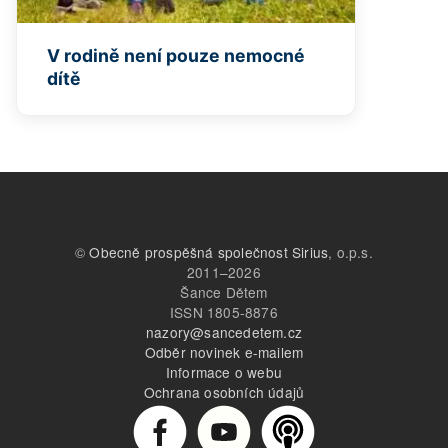
V rodině není pouze nemocné
dítě
©
Obecně prospěšná společnost Sirius
, o.p.s.
2011–2026
Šance Dětem
ISSN 1805-8876
nazory@sancedetem.cz
Odběr novinek e-mailem
Informace o webu
Ochrana osobních údajů