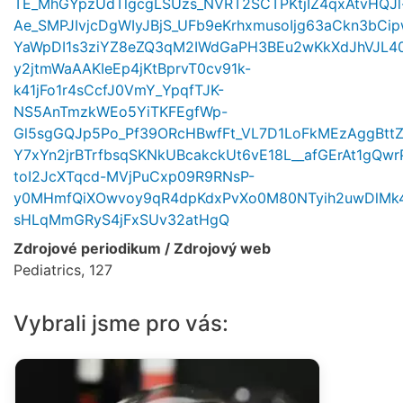
TE_MhGYpzUdTlgcgLSUzs_NVRT2SCTPKtjIZ4qxAtvHQJl
Ae_SMPJIvjcDgWIyJBjS_UFb9eKrhxmusoIjg63aCkn3bCipw
YaWpDI1s3ziYZ8eZQ3qM2IWdGaPH3BEu2wKkXdJhVJL40
y2jtmWaAAKIeEp4jKtBprvT0cv91k-
k41jFo1r4sCcfJ0VmY_YpqfTJK-
NS5AnTmzkWEo5YiTKFEgfWp-
Gl5sgGQJp5Po_Pf39ORcHBwfFt_VL7D1LoFkMEzAggBtt
Y7xYn2jrBTrfbsqSKNkUBcakckUt6vE18L__afGErAt1gQw
toI2JcXTqcd-MVjPuCxp09R9RNsP-
y0MHmfQiXOwvoy9qR4dpKdxPvXo0M80NTyih2uwDlMk4D
sHLqMmGRyS4jFxSUv32atHgQ
Zdrojové periodikum / Zdrojový web
Pediatrics, 127
Vybrali jsme pro vás: