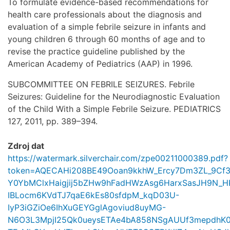
To formulate evidence-based recommendations for
health care professionals about the diagnosis and
evaluation of a simple febrile seizure in infants and
young children 6 through 60 months of age and to
revise the practice guideline published by the
American Academy of Pediatrics (AAP) in 1996.
SUBCOMMITTEE ON FEBRILE SEIZURES. Febrile
Seizures: Guideline for the Neurodiagnostic Evaluation
of the Child With a Simple Febrile Seizure. PEDIATRICS
127, 2011, pp. 389–394.
Zdroj dat
https://watermark.silverchair.com/zpe00211000389.pdf?
token=AQECAHi208BE49Ooan9kkhW_Ercy7Dm3ZL_9Cf
Y0YbMClxHaigjij5bZHw9hFadHWzAsg6HarxSasJH9N_H
IBLocm6KVdTJ7qaE6kEs80sfdpM_kqD03U-
IyP3iGZiOe6IhXuGEYGglAgoviud8uyMG-
N6O3L3MpjI25Qk0ueysETAe4bA858NSgAUUf3mepdhK