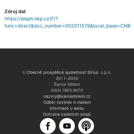
Zdroj dat
https://aleph.nkp.cz/F/?
func=direct&doc_number=002011579&local_base=CNB
©
Obecně prospěšná společnost Sirius
, o.p.s.
2011–2026
Šance Dětem
ISSN 1805-8876
nazory@sancedetem.cz
Odběr novinek e-mailem
Informace o webu
Ochrana osobních údajů