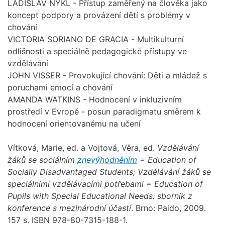
LADISLAV NYKL - Přístup zaměřený na člověka jako
koncept podpory a provázení dětí s problémy v
chování
VICTORIA SORIANO DE GRACIA - Multikulturní
odlišnosti a speciálně pedagogické přístupy ve
vzdělávání
JOHN VISSER - Provokující chování: Děti a mládež s
poruchami emocí a chování
AMANDA WATKINS - Hodnocení v inkluzivním
prostředí v Evropě - posun paradigmatu směrem k
hodnocení orientovanému na učení
Vítková, Marie, ed. a Vojtová, Věra, ed.
Vzdělávání
žáků se sociálním
znevýhodněním
= Education of
Socially Disadvantaged Students; Vzdělávání žáků se
speciálními vzdělávacími potřebami = Education of
Pupils with Special Educational Needs: sborník z
konference s mezinárodní účastí
. Brno: Paido, 2009.
157 s. ISBN 978-80-7315-188-1.