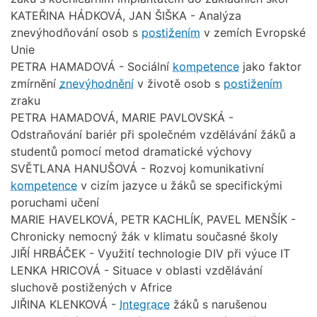
KATEŘINA HÁDKOVÁ, JAN ŠIŠKA - Analýza
znevýhodňování osob s
postižením
v zemích Evropské
Unie
PETRA HAMADOVÁ - Sociální
kompetence
jako faktor
zmírnění
znevýhodnění
v životě osob s
postižením
zraku
PETRA HAMADOVÁ, MARIE PAVLOVSKÁ -
Odstraňování bariér při společném vzdělávání žáků a
studentů pomocí metod dramatické výchovy
SVĚTLANA HANUŠOVÁ - Rozvoj komunikativní
kompetence
v cizím jazyce u žáků se specifickými
poruchami učení
MARIE HAVELKOVÁ, PETR KACHLÍK, PAVEL MENŠÍK -
Chronicky nemocný žák v klimatu současné školy
JIŘÍ HRBÁČEK - Využití technologie DIV při výuce IT
LENKA HRICOVÁ - Situace v oblasti vzdělávání
sluchově postižených v Africe
JIŘINA KLENKOVÁ -
Integrace
žáků s narušenou