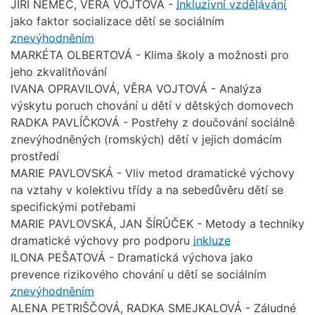
JIŘÍ NĚMEC, VĚRA VOJTOVÁ -
Inkluzivní vzdělávání
jako faktor socializace dětí se sociálním
znevýhodněním
MARKÉTA OLBERTOVÁ - Klima školy a možnosti pro
jeho zkvalitňování
IVANA OPRAVILOVÁ, VĚRA VOJTOVÁ - Analýza
výskytu poruch chování u dětí v dětských domovech
RADKA PAVLÍČKOVÁ - Postřehy z doučování sociálně
znevýhodněných (romských) dětí v jejich domácím
prostředí
MARIE PAVLOVSKÁ - Vliv metod dramatické výchovy
na vztahy v kolektivu třídy a na sebedůvěru dětí se
specifickými potřebami
MARIE PAVLOVSKÁ, JAN ŠÍRŮČEK - Metody a techniky
dramatické výchovy pro podporu
inkluze
ILONA PEŠATOVÁ - Dramatická výchova jako
prevence rizikového chování u dětí se sociálním
znevýhodněním
ALENA PETRIŠČOVÁ, RADKA SMEJKALOVÁ - Záludné