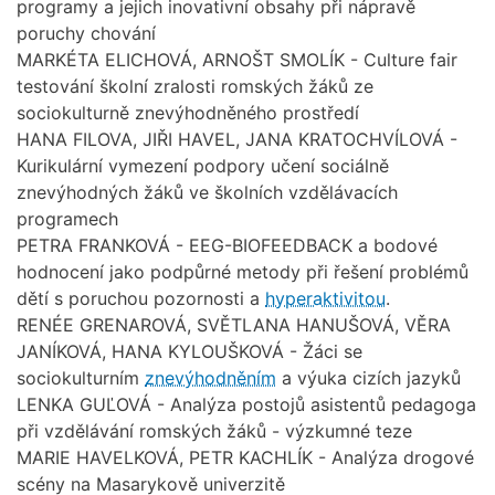
programy a jejich inovativní obsahy při nápravě
poruchy chování
MARKÉTA ELICHOVÁ, ARNOŠT SMOLÍK - Culture fair
testování školní zralosti romských žáků ze
sociokulturně znevýhodněného prostředí
HANA FILOVA, JIŘI HAVEL, JANA KRATOCHVÍLOVÁ -
Kurikulární vymezení podpory učení sociálně
znevýhodných žáků ve školních vzdělávacích
programech
PETRA FRANKOVÁ - EEG-BIOFEEDBACK a bodové
hodnocení jako podpůrné metody při řešení problémů
dětí s poruchou pozornosti a
hyperaktivitou
.
RENÉE GRENAROVÁ, SVĚTLANA HANUŠOVÁ, VĚRA
JANÍKOVÁ, HANA KYLOUŠKOVÁ - Žáci se
sociokulturním
znevýhodněním
a výuka cizích jazyků
LENKA GUĽOVÁ - Analýza postojů asistentů pedagoga
při vzdělávání romských žáků - výzkumné teze
MARIE HAVELKOVÁ, PETR KACHLÍK - Analýza drogové
scény na Masarykově univerzitě