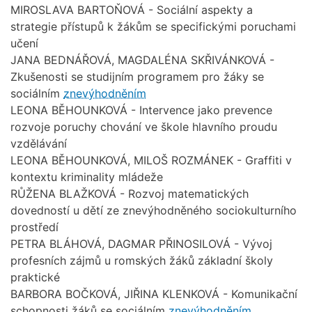
MIROSLAVA BARTOŇOVÁ - Sociální aspekty a
strategie přístupů k žákům se specifickými poruchami
učení
JANA BEDNÁŘOVÁ, MAGDALÉNA SKŘIVÁNKOVÁ -
Zkušenosti se studijním programem pro žáky se
sociálním
znevýhodněním
LEONA BĚHOUNKOVÁ - Intervence jako prevence
rozvoje poruchy chování ve škole hlavního proudu
vzdělávání
LEONA BĚHOUNKOVÁ, MILOŠ ROZMÁNEK - Graffiti v
kontextu kriminality mládeže
RŮŽENA BLAŽKOVÁ - Rozvoj matematických
dovedností u dětí ze znevýhodněného sociokulturního
prostředí
PETRA BLÁHOVÁ, DAGMAR PŘINOSILOVÁ - Vývoj
profesních zájmů u romských žáků základní školy
praktické
BARBORA BOČKOVÁ, JIŘINA KLENKOVÁ - Komunikační
schopnosti žáků se sociálním
znevýhodněním