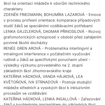
škol na orientaci mládeže k oborům technického
charakteru
ZDENĚK FRIEDMANN, BOHUMÍRA LAZAROVÁ - Emoce
v procesu profesní orientace: komparace případových
studií žáků se speciálními vzdělávacími potřebami
LENKA GAJZLEROVÁ, DAGMAR PŘINOSILOVÁ - Rozvoj
grafomotorických schopností v období před zahájením
povinné školní docházky
RENÉE GREN AROVÁ - Problematika interlingvní a
intralingvní interference v počátečním vyučování
ruštině u žáků se specifickými poruchami učení -
výsledky výzkumu provedeného na 2. stupni
základních škol Jihomoravského kraje
KATEŘINA HÁDKOVÁ, VANDA HÁJKOVÁ, LEA
KVĚTOŇOVÁ, IVA STRNADOVÁ - Postoje studující
mládeže středních a vysokých škol k inkluzivním
procesům ve vzdělávání
KATEŘINA HÁDKOVÁ, LENKA INGALLOVÁ - Zařazování
žáků s kochleárním implantátem do základních škol