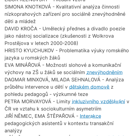
SIMONA KNOTKOVÁ - Kvalitativní analýza činnosti
nízkoprahových zařízení pro sociálně znevýhodněné
děti a mládež
DAVID KROČA - Umělecký přednes a divadlo poezie
jako nástroj socializace (zkušenosti z Wolkrova
Prostějova v letech 2000-2008)
HRISTO KYUCHUKOV - Problematika výuky romského
jazyka u romských žáků
EVA MINÁŘOVÁ - Možnosti slohové a komunikační
výchovy na ZŠ u žáků se sociálním
znevýhodněním
DAGMAR MINXOVÁ, MILADA SEHNALOVÁ - Analýza
průběhu intervence u dětí v
dětském domově
z
pohledu pedagogů - výzkumné teze
PETRA MORVAYOVÁ - Limity
inkluzivního vzdělávání
v
ČR ve vztahu k sociokulturním asymetriím
JIŘÍ NĚMEC, EMA ŠTĚPAŘOVÁ -
Interakce
pedagogických asistentů v kontextu transakční
analýzy