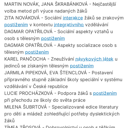
MARTIN NOVÁK, JANA ŠKRABÁNKOVÁ - Nejčastější
volba metod při výuce nadaných žáků
ZITA NOVÁKOVÁ - Sociální
interakce
žáků se zrakovým
postižením
v kontextu
integrativního
vzdělávání
DAGMAR OPATŘILOVÁ - Sociální aspekty vztahů u
osob s tělesným
postižením
DAGMAR OPATŘILOVÁ - Aspekty socializace osob s
tělesným
postižením
KAREL PANČOCHA - Zneužívání
návykových látek
u
jedinců se získaným tělesným
postižením
JARMILA PIPEKOVÁ, EVA ŠTENCLOVÁ - Postavení
přípravného stupně základní školy speciální v systému
vzdělávání v České republice
LUCIE PROCHÁZKOVÁ - Podpora žáků s
postižením
při přechodu ze školy do světa práce
MILENA ŠUBRTOVÁ - Specializované edice literatury
pro děti a mládež zohledňující potřeby dyslektických
žáků
TÍMEA TŘOSOVÁ - Dobrovolnictví u osob s těžkým