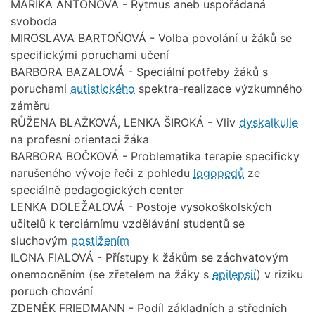
MARIKA ANTONOVÁ - Rytmus aneb uspořádaná
svoboda
MIROSLAVA BARTOŇOVÁ - Volba povolání u žáků se
specifickými poruchami učení
BARBORA BAZALOVÁ - Speciální potřeby žáků s
poruchami
autistického
spektra-realizace výzkumného
záměru
RŮŽENA BLAŽKOVÁ, LENKA ŠIROKÁ - Vliv
dyskalkulie
na profesní orientaci žáka
BARBORA BOČKOVÁ - Problematika terapie specificky
narušeného vývoje řeči z pohledu
logopedů
ze
speciálně pedagogických center
LENKA DOLEŽALOVÁ - Postoje vysokoškolských
učitelů k terciárnímu vzdělávání studentů se
sluchovým
postižením
ILONA FIALOVÁ - Přístupy k žákům se záchvatovým
onemocněním (se zřetelem na žáky s
epilepsií
) v riziku
poruch chování
ZDENĚK FRIEDMANN - Podíl základních a středních