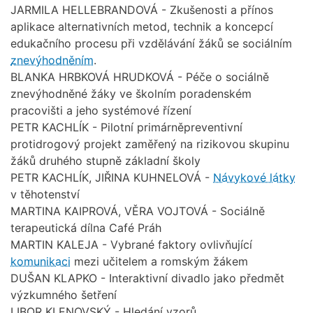
JARMILA HELLEBRANDOVÁ - Zkušenosti a přínos
aplikace alternativních metod, technik a koncepcí
edukačního procesu při vzdělávání žáků se sociálním
znevýhodněním
.
BLANKA HRBKOVÁ HRUDKOVÁ - Péče o sociálně
znevýhodněné žáky ve školním poradenském
pracovišti a jeho systémové řízení
PETR KACHLÍK - Pilotní primárněpreventivní
protidrogový projekt zaměřený na rizikovou skupinu
žáků druhého stupně základní školy
PETR KACHLÍK, JIŘINA KUHNELOVÁ -
Návykové látky
v těhotenství
MARTINA KAIPROVÁ, VĚRA VOJTOVÁ - Sociálně
terapeutická dílna Café Práh
MARTIN KALEJA - Vybrané faktory ovlivňující
komunikaci
mezi učitelem a romským žákem
DUŠAN KLAPKO - Interaktivní divadlo jako předmět
výzkumného šetření
LIBOR KLENOVSKÝ - Hledání vzorů