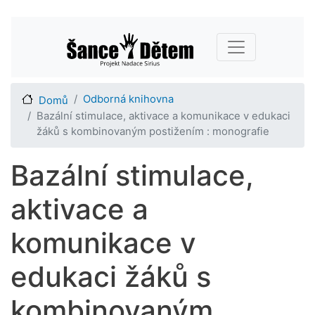
Přejít
Main navigation
k
hlavnímu
obsahu
Odborná knihovna
Domů
Bazální stimulace, aktivace a komunikace v edukaci
žáků s kombinovaným postižením : monografie
Bazální stimulace,
aktivace a
komunikace v
edukaci žáků s
kombinovaným