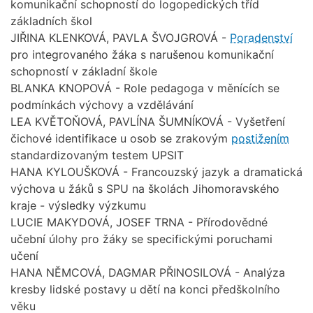
komunikační schopností do logopedických tříd
základních škol
JIŘINA KLENKOVÁ, PAVLA ŠVOJGROVÁ -
Poradenství
pro integrovaného žáka s narušenou komunikační
schopností v základní škole
BLANKA KNOPOVÁ - Role pedagoga v měnících se
podmínkách výchovy a vzdělávání
LEA KVĚTOŇOVÁ, PAVLÍNA ŠUMNÍKOVÁ - Vyšetření
čichové identifikace u osob se zrakovým
postižením
standardizovaným testem UPSIT
HANA KYLOUŠKOVÁ - Francouzský jazyk a dramatická
výchova u žáků s SPU na školách Jihomoravského
kraje - výsledky výzkumu
LUCIE MAKYDOVÁ, JOSEF TRNA - Přírodovědné
učební úlohy pro žáky se specifickými poruchami
učení
HANA NĚMCOVÁ, DAGMAR PŘINOSILOVÁ - Analýza
kresby lidské postavy u dětí na konci předškolního
věku