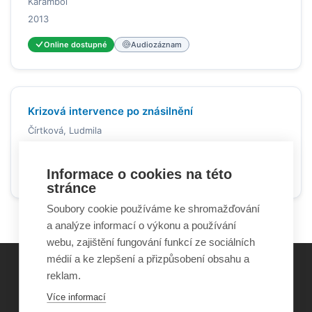
Karambol
2013
Online dostupné
Audiozáznam
Krizová intervence po znásilnění
Čírtková, Ludmila
2015
Informace o cookies na této
Online dostupné
Článek v periodikách
stránce
Soubory cookie používáme ke shromažďování
a analýze informací o výkonu a používání
webu, zajištění fungování funkcí ze sociálních
médií a ke zlepšení a přizpůsobení obsahu a
reklam.
©
Obecně prospěšná společnost Sirius
, o.p.s.
Více informací