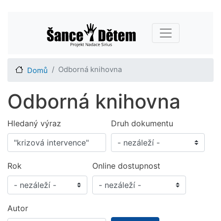
Přejít
Main navigation
k
hlavnímu
obsahu
Odborná knihovna
Domů
Odborná knihovna
Hledaný výraz
Druh dokumentu
Rok
Online dostupnost
Autor