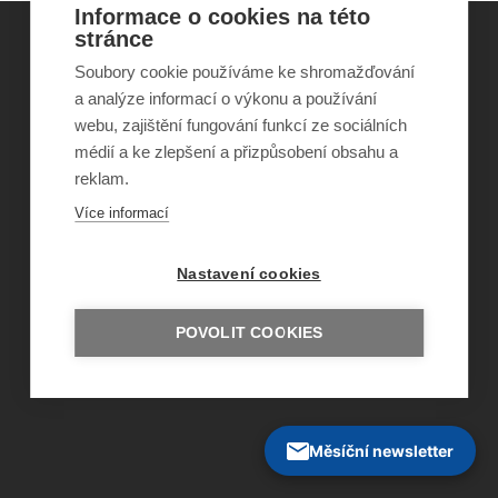
Informace o cookies na této
stránce
Soubory cookie používáme ke shromažďování
©
Obecně prospěšná společnost Sirius
, o.p.s.
a analýze informací o výkonu a používání
2011–2026
webu, zajištění fungování funkcí ze sociálních
Šance Dětem
médií a ke zlepšení a přizpůsobení obsahu a
ISSN 1805-8876
nazory@sancedetem.cz
reklam.
Odběr novinek e-mailem
Více informací
Informace o webu
Ochrana osobních údajů
Nastavení cookies
POVOLIT COOKIES
Měsíční newsletter