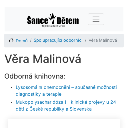
Přejít
Main navigation
k
hlavnímu
obsahu
Spolupracující odborníci
Věra Malinová
Domů
Věra Malinová
Odborná knihovna:
Lysosomální onemocnění – současné možnosti
diagnostiky a terapie
Mukopolysacharidóza I - klinické projevy u 24
dětí z České republiky a Slovenska