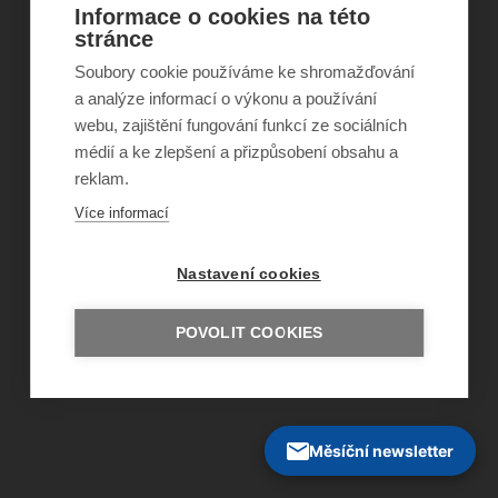
Informace o cookies na této
stránce
©
Obecně prospěšná společnost Sirius
, o.p.s.
Soubory cookie používáme ke shromažďování
2011–2026
a analýze informací o výkonu a používání
Šance Dětem
webu, zajištění fungování funkcí ze sociálních
ISSN 1805-8876
nazory@sancedetem.cz
médií a ke zlepšení a přizpůsobení obsahu a
Odběr novinek e-mailem
reklam.
Informace o webu
Více informací
Ochrana osobních údajů
Nastavení cookies
POVOLIT COOKIES
Měsíční newsletter