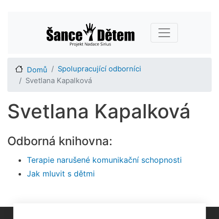
Přejít
Main navigation
k
hlavnímu
obsahu
Spolupracující odborníci
Domů
Svetlana Kapalková
Svetlana Kapalková
Odborná knihovna:
Terapie narušené komunikační schopnosti
Jak mluvit s dětmi