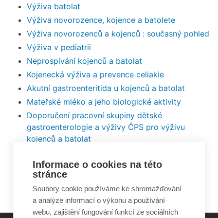
Výživa batolat
Výživa novorozence, kojence a batolete
Výživa novorozenců a kojenců : současný pohled
Výživa v pediatrii
Neprospívání kojenců a batolat
Kojenecká výživa a prevence celiakie
Akutní gastroenteritida u kojenců a batolat
Mateřské mléko a jeho biologické aktivity
Doporučení pracovní skupiny dětské
gastroenterologie a výživy ČPS pro výživu
kojenců a batolat
Pediatrie
Informace o cookies na této
Crohnova choroba a ulcerózní kolitida
stránce
Alergie na bílkovinu kravského mléka
Soubory cookie používáme ke shromažďování
a analýze informací o výkonu a používání
webu, zajištění fungování funkcí ze sociálních