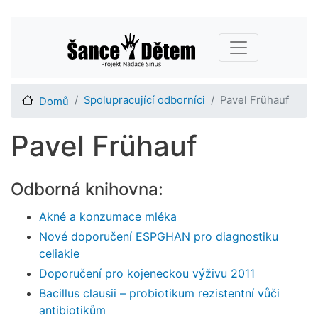
Přejít
Main navigation
k
hlavnímu
obsahu
Spolupracující odborníci
Pavel Frühauf
Domů
Pavel Frühauf
Odborná knihovna:
Akné a konzumace mléka
Nové doporučení ESPGHAN pro diagnostiku
celiakie
Doporučení pro kojeneckou výživu 2011
Bacillus clausii – probiotikum rezistentní vůči
antibiotikům