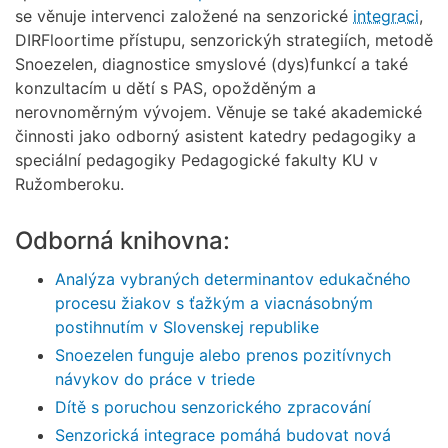
se věnuje intervenci založené na senzorické
integraci
,
DIRFloortime přístupu, senzorickýh strategiích, metodě
Snoezelen, diagnostice smyslové (dys)funkcí a také
konzultacím u dětí s PAS, opožděným a
nerovnoměrným vývojem. Věnuje se také akademické
činnosti jako odborný asistent katedry pedagogiky a
speciální pedagogiky Pedagogické fakulty KU v
Ružomberoku.
Odborná knihovna:
Analýza vybraných determinantov edukačného
procesu žiakov s ťažkým a viacnásobným
postihnutím v Slovenskej republike
Snoezelen funguje alebo prenos pozitívnych
návykov do práce v triede
Dítě s poruchou senzorického zpracování
Senzorická integrace pomáhá budovat nová