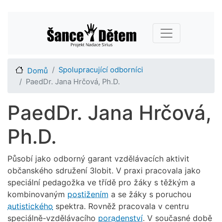
Přejít
Main navigation
k
hlavnímu
obsahu
Spolupracující odborníci
Domů
PaedDr. Jana Hrčová, Ph.D.
PaedDr. Jana Hrčová,
Ph.D.
Působí jako odborný garant vzdělávacích aktivit
občanského sdružení 3lobit. V praxi pracovala jako
speciální pedagožka ve třídě pro žáky s těžkým a
kombinovaným
postižením
a se žáky s poruchou
autistického
spektra. Rovněž pracovala v centru
speciálně-vzdělávacího
poradenství
. V současné době