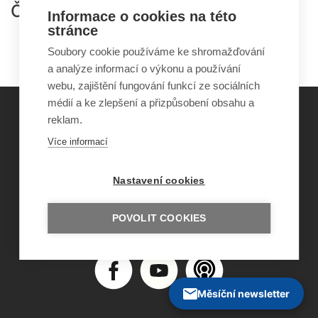
Články:
Informace o cookies na této
stránce
Senzorická integrace
Soubory cookie používáme ke shromažďování
a analýze informací o výkonu a používání
webu, zajištění fungování funkcí ze sociálních
médií a ke zlepšení a přizpůsobení obsahu a
reklam.
©
Obecně prospěšná společnost Sirius
, o.p.s.
Více informací
2011–2026
Šance Dětem
Nastavení cookies
ISSN 1805-8876
nazory@sancedetem.cz
Odběr novinek e-mailem
POVOLIT COOKIES
Informace o webu
Ochrana osobních údajů
Měsíční newsletter