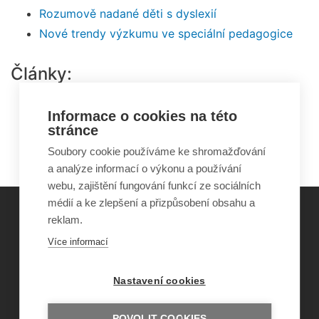
Rozumově nadané děti s dyslexií
Nové trendy výzkumu ve speciální pedagogice
Články:
Vady řeči a prevence jejich vzniku
Informace o cookies na této
Vzdělávání dětí s narušenou komunikační
stránce
schopností
Soubory cookie používáme ke shromažďování
a analýze informací o výkonu a používání
webu, zajištění fungování funkcí ze sociálních
médií a ke zlepšení a přizpůsobení obsahu a
reklam.
©
Obecně prospěšná společnost Sirius
, o.p.s.
Více informací
2011–2026
Šance Dětem
Nastavení cookies
ISSN 1805-8876
nazory@sancedetem.cz
Odběr novinek e-mailem
POVOLIT COOKIES