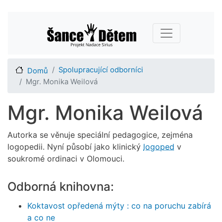
Přejít
Main navigation
k
hlavnímu
obsahu
Spolupracující odborníci
Domů
Mgr. Monika Weilová
Mgr. Monika Weilová
Autorka se věnuje speciální pedagogice, zejména
logopedii. Nyní působí jako klinický
logoped
v
soukromé ordinaci v Olomouci.
Odborná knihovna:
Koktavost opředená mýty : co na poruchu zabírá
a co ne