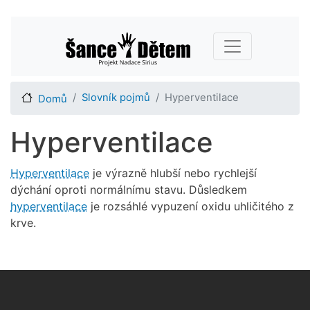
Přejít
Main navigation
k
hlavnímu
obsahu
Slovník pojmů
Hyperventilace
Domů
Hyperventilace
Hyperventilace
je výrazně hlubší nebo rychlejší
dýchání oproti normálnímu stavu. Důsledkem
hyperventilace
je rozsáhlé vypuzení oxidu uhličitého z
krve.