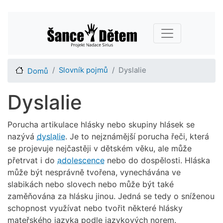
Přejít
Main navigation
k
hlavnímu
obsahu
Slovník pojmů
Dyslalie
Domů
Dyslalie
Porucha artikulace hlásky nebo skupiny hlásek se
nazývá
dyslalie
. Je to nejznámější porucha řeči, která
se projevuje nejčastěji v dětském věku, ale může
přetrvat i do
adolescence
nebo do dospělosti. Hláska
může být nesprávně tvořena, vynechávána ve
slabikách nebo slovech nebo může být také
zaměňována za hlásku jinou. Jedná se tedy o sníženou
schopnost využívat nebo tvořit některé hlásky
mateřského jazyka podle jazykových norem.