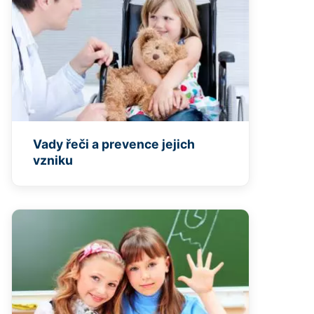
Vady řeči a prevence jejich
vzniku