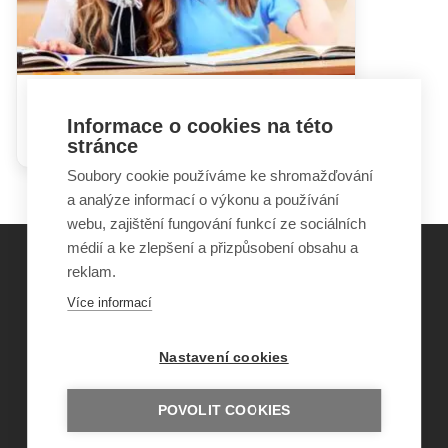
Vzdělávání dětí s narušenou
Informace o cookies na této
komunikační schopností
stránce
Soubory cookie používáme ke shromažďování
a analýze informací o výkonu a používání
webu, zajištění fungování funkcí ze sociálních
médií a ke zlepšení a přizpůsobení obsahu a
reklam.
©
Obecně prospěšná společnost Sirius
, o.p.s.
Více informací
2011–2026
Šance Dětem
Nastavení cookies
ISSN 1805-8876
nazory@sancedetem.cz
Odběr novinek e-mailem
POVOLIT COOKIES
Informace o webu
Ochrana osobních údajů