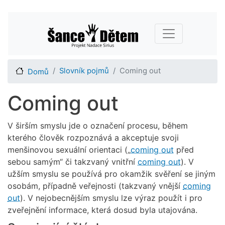
Přejít
Main navigation
k
hlavnímu
obsahu
Slovník pojmů
Coming out
Domů
Coming out
V širším smyslu jde o označení procesu, během
kterého člověk rozpoznává a akceptuje svoji
menšinovou sexuální orientaci („
coming out
před
sebou samým“ či takzvaný vnitřní
coming out
). V
užším smyslu se používá pro okamžik svěření se jiným
osobám, případně veřejnosti (takzvaný vnější
coming
out
). V nejobecnějším smyslu lze výraz použít i pro
zveřejnění informace, která dosud byla utajována.