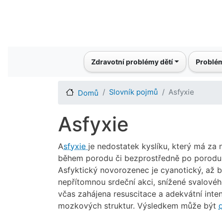
Main navigation
Zdravotní problémy dětí
Problém
Slovník pojmů
Asfyxie
Domů
Asfyxie
A
sfyxie
je nedostatek kyslíku, který má za
během porodu či bezprostředně po porodu
Asfyktický novorozenec je cyanotický, až 
nepřítomnou srdeční akci, snížené svalovéh
včas zahájena resuscitace a adekvátní inten
mozkových struktur. Výsledkem může být