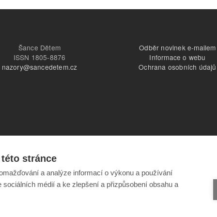
Šance Dětem
Odběr novinek e-mailem
ISSN 1805-8876
Informace o webu
nazory@sancedetem.cz
Ochrana osobních údajů
této stránce
omažďování a analýze informací o výkonu a používání
e sociálních médií a ke zlepšení a přizpůsobení obsahu a