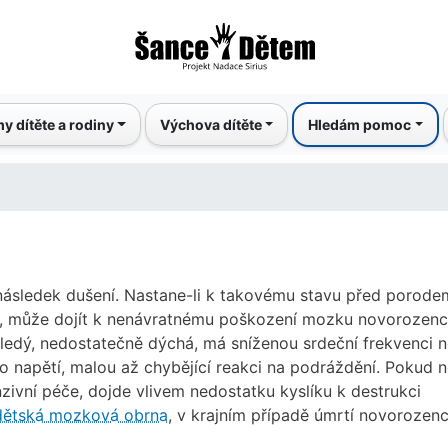
Přejít
k
hlavnímu
obsahu
y dítěte a rodiny
Výchova dítěte
Hledám pomoc
 následek dušení. Nastane-li k takovému stavu před porode
, může dojít k nenávratnému poškození mozku novorozenc
bledý, nedostatečně dýchá, má sníženou srdeční frekvenci 
o napětí, malou až chybějící reakci na podráždění. Pokud n
zivní péče, dojde vlivem nedostatku kyslíku k destrukci
dětská mozková obrna
, v krajním případě úmrtí novorozenc