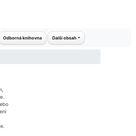
Odborná knihovna
Další obsah
m,
e.
nebo
ení
e.