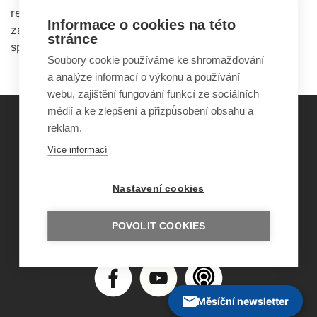
retrográdní – neschopnost vybavit si poznatky a
Informace o cookies na této
zážitky uchované před vznikem
amnézie
před
stránce
spouštěcím stimulem.
Soubory cookie používáme ke shromažďování
a analýze informací o výkonu a používání
webu, zajištění fungování funkcí ze sociálních
médií a ke zlepšení a přizpůsobení obsahu a
reklam.
©
Obecně prospěšná společnost Sirius
, o.p.s.
Více informací
2011–2026
Šance Dětem
Nastavení cookies
ISSN 1805-8876
nazory@sancedetem.cz
Odběr novinek e-mailem
POVOLIT COOKIES
Informace o webu
Ochrana osobních údajů
Měsíční newsletter