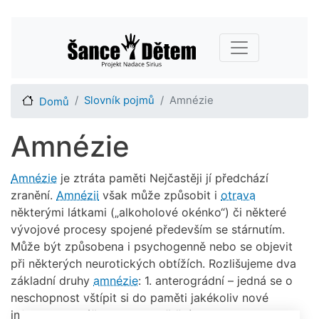
Přejít
Main navigation
k
hlavnímu
obsahu
Slovník pojmů
Amnézie
Domů
Amnézie
Amnézie
je ztráta paměti Nejčastěji jí předchází
zranění.
Amnézii
však může způsobit i
otrava
některými látkami („alkoholové okénko“) či některé
vývojové procesy spojené především se stárnutím.
Může být způsobena i psychogenně nebo se objevit
při některých neurotických obtížích. Rozlišujeme dva
základní druhy
amnézie
: 1. anterográdní – jedná se o
neschopnost vštípit si do paměti jakékoliv nové
informace a zážitky po spouštěcím stimulu; 2.