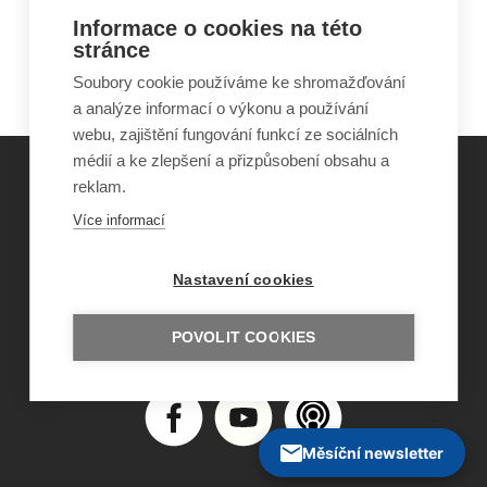
Informace o cookies na této
stránce
Soubory cookie používáme ke shromažďování
a analýze informací o výkonu a používání
webu, zajištění fungování funkcí ze sociálních
médií a ke zlepšení a přizpůsobení obsahu a
reklam.
©
Obecně prospěšná společnost Sirius
, o.p.s.
Více informací
2011–2026
Šance Dětem
Nastavení cookies
ISSN 1805-8876
nazory@sancedetem.cz
Odběr novinek e-mailem
POVOLIT COOKIES
Informace o webu
Ochrana osobních údajů
Měsíční newsletter