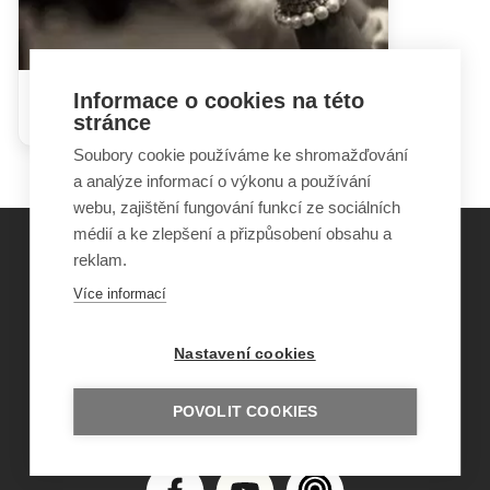
Informace o cookies na této
Dětství a sekta
stránce
Soubory cookie používáme ke shromažďování
a analýze informací o výkonu a používání
webu, zajištění fungování funkcí ze sociálních
médií a ke zlepšení a přizpůsobení obsahu a
reklam.
©
Obecně prospěšná společnost Sirius
, o.p.s.
Více informací
2011–2026
Šance Dětem
Nastavení cookies
ISSN 1805-8876
nazory@sancedetem.cz
Odběr novinek e-mailem
POVOLIT COOKIES
Informace o webu
Ochrana osobních údajů