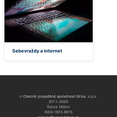
Sebevraždy a internet
©
Obecně prospěšná společnost Sirius
, o.p.s.
2011–2026
Šance Dětem
ISSN 1805-8876
nazory@sancedetem.cz