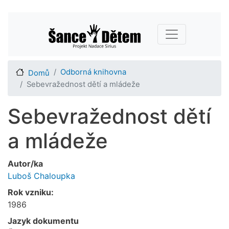
Přejít
Main navigation
k
hlavnímu
obsahu
Odborná knihovna
Domů
Sebevražednost dětí a mládeže
Sebevražednost dětí
a mládeže
Autor/ka
Luboš Chaloupka
Rok vzniku:
1986
Jazyk dokumentu