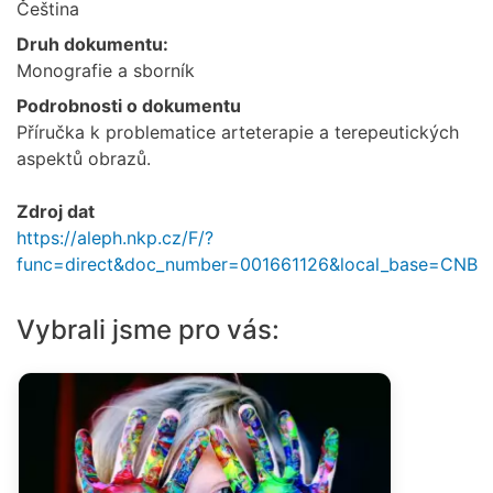
Čeština
Druh dokumentu:
Monografie a sborník
Podrobnosti o dokumentu
Příručka k problematice arteterapie a terepeutických
aspektů obrazů.
Zdroj dat
https://aleph.nkp.cz/F/?
func=direct&doc_number=001661126&local_base=CNB
Vybrali jsme pro vás: