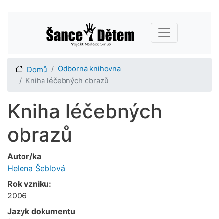
Přejít
Main navigation
k
hlavnímu
obsahu
Odborná knihovna
Domů
Kniha léčebných obrazů
Kniha léčebných
obrazů
Autor/ka
Helena Šeblová
Rok vzniku:
2006
Jazyk dokumentu