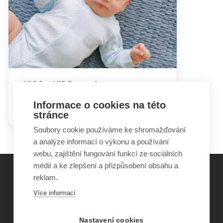
KISS a KIDD syndromy –
odchylky ve vývoji
Informace o cookies na této
psychomotoriky
stránce
Soubory cookie používáme ke shromažďování
a analýze informací o výkonu a používání
webu, zajištění fungování funkcí ze sociálních
médií a ke zlepšení a přizpůsobení obsahu a
reklam.
©
Obecně prospěšná společnost Sirius
, o.p.s.
Více informací
2011–2026
Šance Dětem
Nastavení cookies