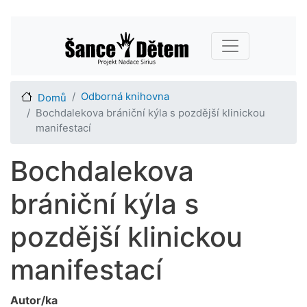
Přejít
Main navigation
k
hlavnímu
obsahu
Odborná knihovna
Domů
Bochdalekova brániční kýla s pozdější klinickou
manifestací
Bochdalekova
brániční kýla s
pozdější klinickou
manifestací
Autor/ka