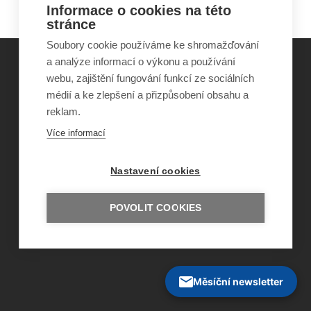
Informace o cookies na této
stránce
Soubory cookie používáme ke shromažďování
a analýze informací o výkonu a používání
webu, zajištění fungování funkcí ze sociálních
©
Obecně prospěšná společnost Sirius
, o.p.s.
médií a ke zlepšení a přizpůsobení obsahu a
2011–2026
reklam.
Šance Dětem
Více informací
ISSN 1805-8876
nazory@sancedetem.cz
Odběr novinek e-mailem
Nastavení cookies
Informace o webu
Ochrana osobních údajů
POVOLIT COOKIES
Měsíční newsletter