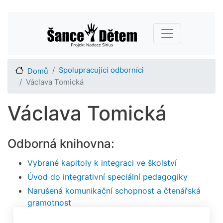
Přejít
Main navigation
k
hlavnímu
obsahu
Spolupracující odborníci
Domů
Václava Tomická
Václava Tomická
Odborná knihovna:
Vybrané kapitoly k integraci ve školství
Úvod do integrativní speciální pedagogiky
Narušená komunikační schopnost a čtenářská
gramotnost
Metodika pro pedagogy základních škol