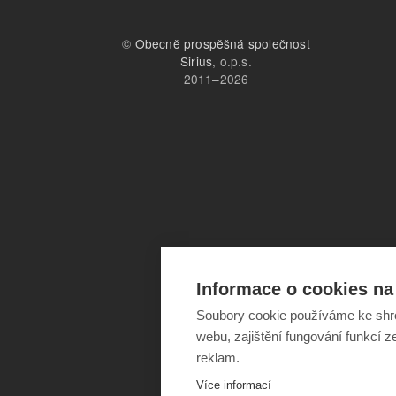
©
Obecně prospěšná společnost
Sirius
, o.p.s.
2011–2026
Informace o cookies na 
Soubory cookie používáme ke shr
webu, zajištění fungování funkcí z
reklam.
Více informací