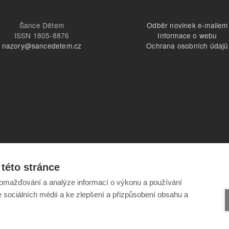
Šance Dětem
Odběr novinek e-mailem
ISSN 1805-8876
Informace o webu
nazory@sancedetem.cz
Ochrana osobních údajů
této stránce
omažďování a analýze informací o výkonu a používání
e sociálních médií a ke zlepšení a přizpůsobení obsahu a