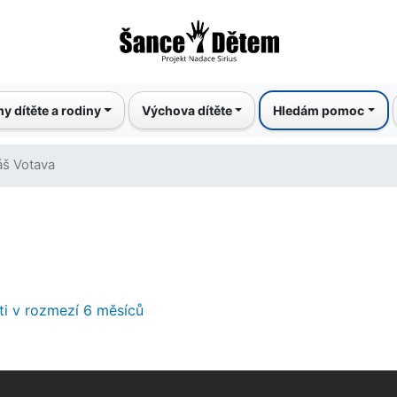
Přejít
k
hlavnímu
obsahu
y dítěte a rodiny
Výchova dítěte
Hledám pomoc
š Votava
ti v rozmezí 6 měsíců