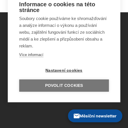
Informace o cookies na této
stránce
Soubory cookie používáme ke shromažďování
a analýze informací o výkonu a používání
webu, zajištění fungování funkcí ze sociálních
©
Obecně prospěšná společnost Sirius
, o.p.s.
médií a ke zlepšení a přizpůsobení obsahu a
2011–2026
reklam.
Šance Dětem
ISSN 1805-8876
Více informací
nazory@sancedetem.cz
Odběr novinek e-mailem
Informace o webu
Nastavení cookies
Ochrana osobních údajů
POVOLIT COOKIES
Měsíční newsletter