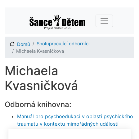
Přejít
Main navigation
k
hlavnímu
obsahu
Spolupracující odborníci
Domů
Michaela Kvasničková
Michaela
Kvasničková
Odborná knihovna:
Manuál pro psychoedukaci v oblasti psychického
traumatu v kontextu mimořádných událostí
většího rozsahu