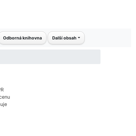
Odborná knihovna
Další obsah
PR
 cenu
uje