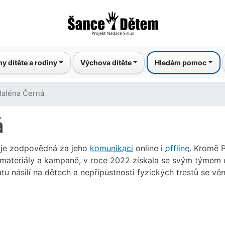
Přejít
k
hlavnímu
obsahu
y dítěte a rodiny
Výchova dítěte
Hledám pomoc
aléna Černá
á
a je zodpovědná za jeho
komunikaci
online i
offline
. Kromě 
í materiály a kampaně, v roce 2022 získala se svým týmem
u násilí na dětech a nepřípustnosti fyzických trestů se věn