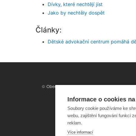
Dívky, které nechtějí jíst
Jako by nechtěly dospět
Články:
Dětské advokační centrum pomáhá d
©
Obecně prospěšná společnost
Sirius
, o.p.s.
2011–2026
Informace o cookies na 
Soubory cookie používáme ke shr
webu, zajištění fungování funkcí z
reklam.
Více informací