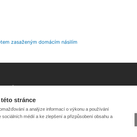
ětem zasaženým domácím násilím
Šance Dětem
Odběr novinek e-mailem
ISSN 1805-8876
Informace o webu
nazory@sancedetem.cz
Ochrana osobních údajů
této stránce
omažďování a analýze informací o výkonu a používání
e sociálních médií a ke zlepšení a přizpůsobení obsahu a