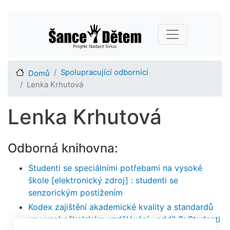
Přejít
Main navigation
k
hlavnímu
obsahu
Spolupracující odborníci
Domů
Lenka Krhutová
Lenka Krhutová
Odborná knihovna:
Studenti se speciálními potřebami na vysoké
škole [elektronický zdroj] : studenti se
senzorickým postižením
Kodex zajištění akademické kvality a standardů
ve vysokoškolském vzdělávání : oddíl 3: Studenti