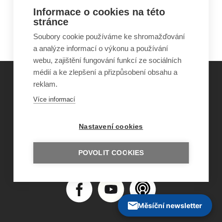
se zdravotním postižením
Informace o cookies na této
Občané se zdravotním postižením a veřejná
stránce
správa
Soubory cookie používáme ke shromažďování
a analýze informací o výkonu a používání
webu, zajištění fungování funkcí ze sociálních
médií a ke zlepšení a přizpůsobení obsahu a
reklam.
©
Obecně prospěšná společnost Sirius
, o.p.s.
Více informací
2011–2026
Šance Dětem
Nastavení cookies
ISSN 1805-8876
nazory@sancedetem.cz
Odběr novinek e-mailem
POVOLIT COOKIES
Informace o webu
Ochrana osobních údajů
Měsíční newsletter