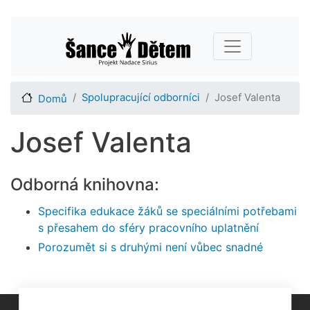
Přejít
Main navigation
k
hlavnímu
obsahu
Spolupracující odborníci
Josef Valenta
Domů
Josef Valenta
Odborná knihovna:
Specifika edukace žáků se speciálními potřebami
s přesahem do sféry pracovního uplatnění
Porozumět si s druhými není vůbec snadné