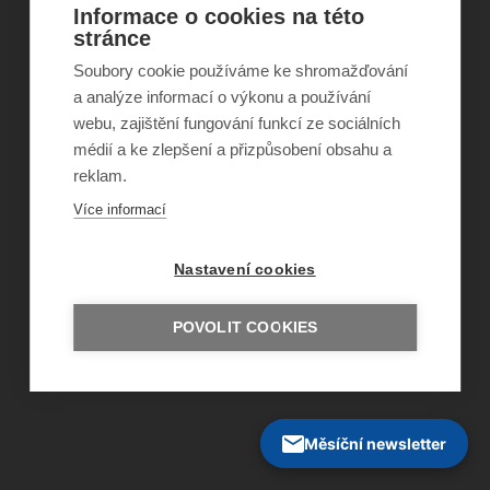
Informace o cookies na této
stránce
©
Obecně prospěšná společnost Sirius
, o.p.s.
Soubory cookie používáme ke shromažďování
2011–2026
a analýze informací o výkonu a používání
Šance Dětem
webu, zajištění fungování funkcí ze sociálních
ISSN 1805-8876
nazory@sancedetem.cz
médií a ke zlepšení a přizpůsobení obsahu a
Odběr novinek e-mailem
reklam.
Informace o webu
Více informací
Ochrana osobních údajů
Nastavení cookies
POVOLIT COOKIES
Měsíční newsletter