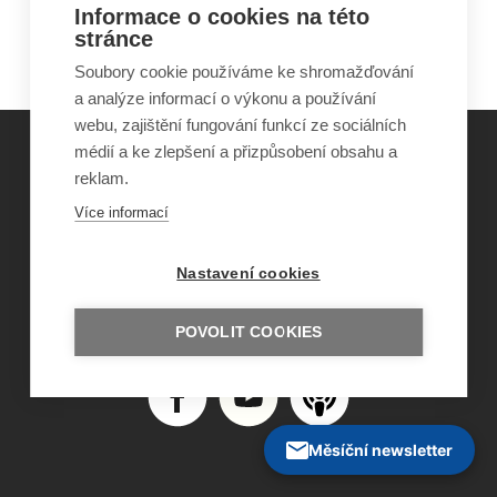
znevýhodnění: druhý stupeň ZŠ
Informace o cookies na této
Klíčové kompetence v základním vzdělávání
stránce
Soubory cookie používáme ke shromažďování
a analýze informací o výkonu a používání
webu, zajištění fungování funkcí ze sociálních
médií a ke zlepšení a přizpůsobení obsahu a
reklam.
©
Obecně prospěšná společnost Sirius
, o.p.s.
Více informací
2011–2026
Šance Dětem
ISSN 1805-8876
Nastavení cookies
nazory@sancedetem.cz
Odběr novinek e-mailem
Informace o webu
POVOLIT COOKIES
Ochrana osobních údajů
Měsíční newsletter