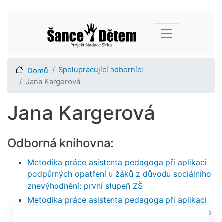
Přejít
Main navigation
k
hlavnímu
obsahu
Spolupracující odborníci
Domů
Jana Kargerová
Jana Kargerová
Odborná knihovna:
Metodika práce asistenta pedagoga při aplikaci
podpůrných opatření u žáků z důvodu sociálního
znevýhodnění: první stupeň ZŠ
Metodika práce asistenta pedagoga při aplikaci
podpůrných opatření u žáků z důvodu sociálního