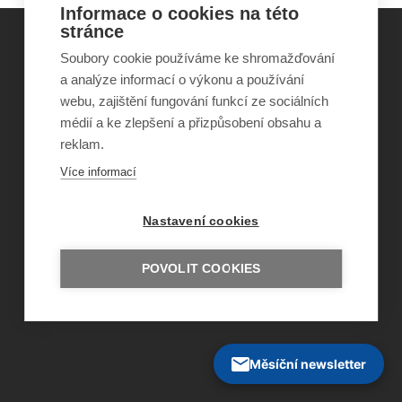
Informace o cookies na této
stránce
Soubory cookie používáme ke shromažďování
©
Obecně prospěšná společnost Sirius
, o.p.s.
a analýze informací o výkonu a používání
2011–2026
webu, zajištění fungování funkcí ze sociálních
Šance Dětem
médií a ke zlepšení a přizpůsobení obsahu a
ISSN 1805-8876
reklam.
nazory@sancedetem.cz
Odběr novinek e-mailem
Více informací
Informace o webu
Ochrana osobních údajů
Nastavení cookies
POVOLIT COOKIES
Měsíční newsletter