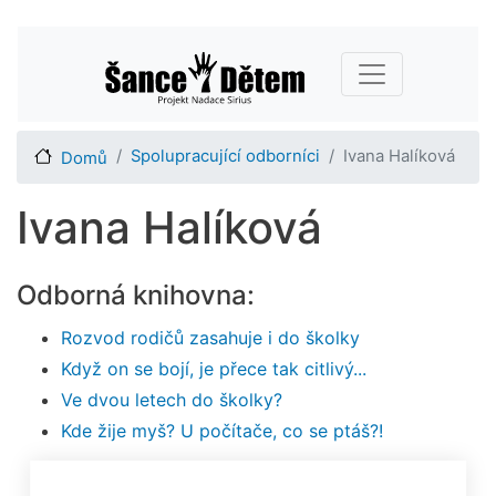
Přejít
Main navigation
k
hlavnímu
obsahu
Spolupracující odborníci
Ivana Halíková
Domů
Ivana Halíková
Odborná knihovna:
Rozvod rodičů zasahuje i do školky
Když on se bojí, je přece tak citlivý...
Ve dvou letech do školky?
Kde žije myš? U počítače, co se ptáš?!