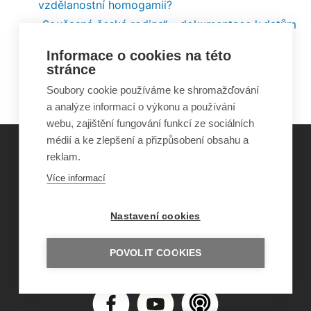
vzdělanostní homogamii?
„Současná česká rodina“ – dokumentace k datům
Partnerství a rodičovství : Souhrnná výzkumná
Informace o cookies na této
zpráva z šetření „Současná česká rodina 2020–
stránce
2022“
Soubory cookie používáme ke shromažďování
a analýze informací o výkonu a používání
webu, zajištění fungování funkcí ze sociálních
médií a ke zlepšení a přizpůsobení obsahu a
reklam.
©
Obecně prospěšná společnost Sirius
, o.p.s.
Více informací
2011–2026
Šance Dětem
Nastavení cookies
ISSN 1805-8876
nazory@sancedetem.cz
Odběr novinek e-mailem
POVOLIT COOKIES
Informace o webu
Ochrana osobních údajů