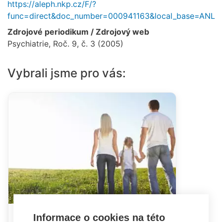
https://aleph.nkp.cz/F/?
func=direct&doc_number=000941163&local_base=ANL
Zdrojové periodikum / Zdrojový web
Psychiatrie, Roč. 9, č. 3 (2005)
Vybrali jsme pro vás:
Informace o cookies na této
Rodina a dítě s postižením