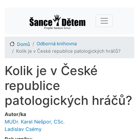
Přejít
Main navigation
k
hlavnímu
obsahu
Odborná knihovna
Domů
Kolik je v České republice patologických hráčů?
Kolik je v České
republice
patologických hráčů?
Autor/ka
MUDr. Karel Nešpor, CSc.
Ladislav Csémy
Rok vzniku: