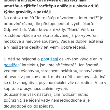
umožňuje zjištění rozštěpu obličeje u plodu od 16.
týdne gravidity a později.
Na dotaz rodičů "Je rozštěp důvodem k interupci?" je
odpověď různá, dle přístupu jednotlivých lékařů.
Odpověď dr. Vokurkové zní vždy: "Není." Většina
rozštěpů obličeje vzniká izolovaně již po vytvoření
mozkové a nervové soustavy. Vada je dobře léčitelná
a v naší zemi desítky let velmi dobře léčená.
U dětí se nejedná o
postižení
celkového vývoje ani o
postižení
intelektu, jsou stejně "chytré". Jen špatně
vedenou výchovou, strachem, neláskou, schováváním,
obavami z pomluv apod. mohou děti zaostávat. Jedná
se o tzv. negativní psychosociální vliv na rodinu. Více v
kapitole o psychosociálním vývoji.
Současně je však nastávajícím rodičům nutno
zdůraznit, že léčení vady není jednoduché a je
dlouhodobé do dospělosti.