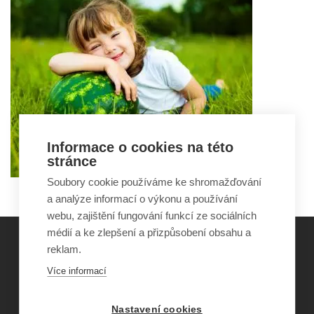
Informace o cookies na této
stránce
Soubory cookie používáme ke shromažďování
a analýze informací o výkonu a používání
webu, zajištění fungování funkcí ze sociálních
médií a ke zlepšení a přizpůsobení obsahu a
reklam.
©
Obecně prospěšná společnost Sirius
, o.p.s.
Více informací
2011–2026
Šance Dětem
Nastavení cookies