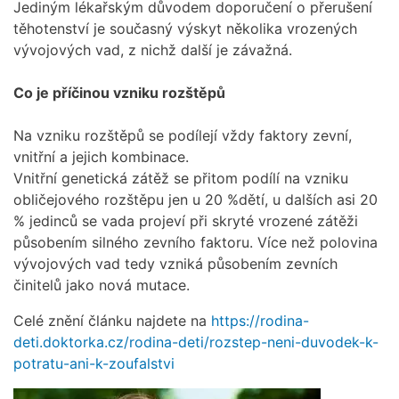
Jediným lékařským důvodem doporučení o přerušení
těhotenství je současný výskyt několika vrozených
vývojových vad, z nichž další je závažná.
Co je příčinou vzniku rozštěpů
Na vzniku rozštěpů se podílejí vždy faktory zevní,
vnitřní a jejich kombinace.
Vnitřní genetická zátěž se přitom podílí na vzniku
obličejového rozštěpu jen u 20 %dětí, u dalších asi 20
% jedinců se vada projeví při skryté vrozené zátěži
působením silného zevního faktoru. Více než polovina
vývojových vad tedy vzniká působením zevních
činitelů jako nová mutace.
Celé znění článku najdete na
https://rodina-
deti.doktorka.cz/rodina-deti/rozstep-neni-duvodek-k-
potratu-ani-k-zoufalstvi