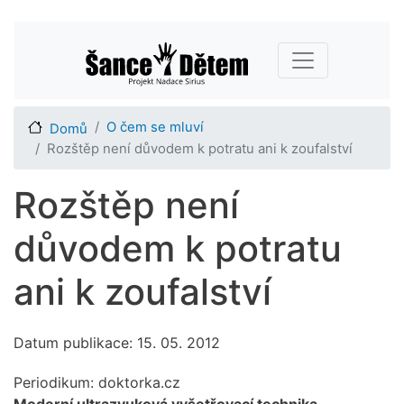
Přejít
Main navigation
k
hlavnímu
obsahu
O čem se mluví
Domů
Rozštěp není důvodem k potratu ani k zoufalství
Rozštěp není
důvodem k potratu
ani k zoufalství
Datum publikace: 15. 05. 2012
Periodikum:
doktorka.cz
Moderní ultrazvuková vyšetřovací technika