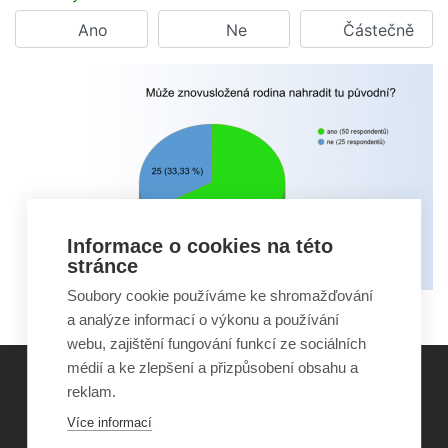
Ano
Ne
Částečně
Informace o cookies na této
stránce
Soubory cookie používáme ke shromažďování
a analýze informací o výkonu a používání
webu, zajištění fungování funkcí ze sociálních
médií a ke zlepšení a přizpůsobení obsahu a
reklam.
©
Obecně prospěšná společnost Sirius
, o.p.s.
Více informací
2011–2026