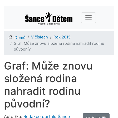
Přejít
Main navigation
k
hlavnímu
obsahu
V číslech
Rok 2015
Domů
Graf: Může znovu složená rodina nahradit rodinu
původní?
Graf: Může znovu
složená rodina
nahradit rodinu
původní?
Autor/ka:
Redakce portálu Šance