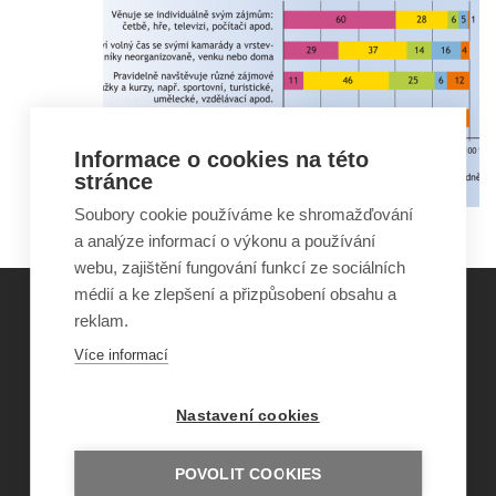
Informace o cookies na této
stránce
Soubory cookie používáme ke shromažďování
a analýze informací o výkonu a používání
webu, zajištění fungování funkcí ze sociálních
médií a ke zlepšení a přizpůsobení obsahu a
reklam.
©
Obecně prospěšná společnost Sirius
, o.p.s.
Více informací
2011–2026
Šance Dětem
Nastavení cookies
ISSN 1805-8876
nazory@sancedetem.cz
Odběr novinek e-mailem
POVOLIT COOKIES
Informace o webu