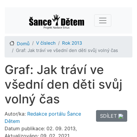
Přejít
Main navigation
k
hlavnímu
obsahu
V číslech
Rok 2013
Domů
Graf: Jak tráví ve všední den děti svůj volný čas
Graf: Jak tráví ve
všední den děti svůj
volný čas
Autor/ka:
Redakce portálu Šance
SDÍLET
Dětem
Datum publikace: 02. 09. 2013,
Aktualizováno: 09. 02. 2021