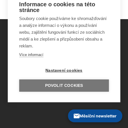
Informace o cookies na této
stránce
Soubory cookie používáme ke shromažďování
a analýze informací o výkonu a používání
webu, zajištění fungování funkcí ze sociálních
médií a ke zlepšení a přizpůsobení obsahu a
©
Obecně prospěšná společnost Sirius
, o.p.s.
reklam.
2011–2026
Šance Dětem
Více informací
ISSN 1805-8876
nazory@sancedetem.cz
Odběr novinek e-mailem
Nastavení cookies
Informace o webu
Ochrana osobních údajů
POVOLIT COOKIES
Měsíční newsletter