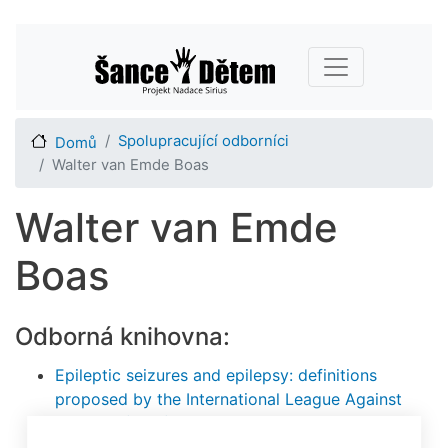
Přejít
Main navigation
k
hlavnímu
obsahu
Spolupracující odborníci
Domů
Walter van Emde Boas
Walter van Emde
Boas
Odborná knihovna:
Epileptic seizures and epilepsy: definitions
proposed by the International League Against
Epilepsy (ILAE) and the International Bureau for
Epilepsy