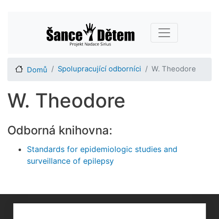
Přejít
Main navigation
k
hlavnímu
obsahu
Spolupracující odborníci
W. Theodore
Domů
W. Theodore
Odborná knihovna:
Standards for epidemiologic studies and
surveillance of epilepsy