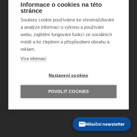
Informace o cookies na této
©
Obecně prospěšná společnost Sirius
, o.p.s.
stránce
2011–2026
Soubory cookie používáme ke shromažďování
Šance Dětem
ISSN 1805-8876
a analýze informací o výkonu a používání
nazory@sancedetem.cz
webu, zajištění fungování funkcí ze sociálních
Odběr novinek e-mailem
médií a ke zlepšení a přizpůsobení obsahu a
Informace o webu
reklam.
Ochrana osobních údajů
Více informací
Nastavení cookies
POVOLIT COOKIES
Měsíční newsletter