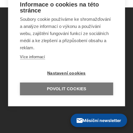
Informace o cookies na této
stránce
Soubory cookie používáme ke shromažďování
a analýze informací o výkonu a používání
©
Obecně prospěšná společnost Sirius
, o.p.s.
webu, zajištění fungování funkcí ze sociálních
2011–2026
médií a ke zlepšení a přizpůsobení obsahu a
Šance Dětem
reklam.
ISSN 1805-8876
nazory@sancedetem.cz
Více informací
Odběr novinek e-mailem
Informace o webu
Ochrana osobních údajů
Nastavení cookies
POVOLIT COOKIES
Měsíční newsletter