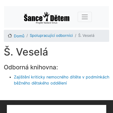
Přejít
Main navigation
k
hlavnímu
obsahu
Spolupracující odborníci
Š. Veselá
Domů
Š. Veselá
Odborná knihovna:
Zajištění kriticky nemocného dítěte v podmínkách
běžného dětského oddělení