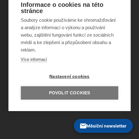
Informace o cookies na této
©
Obecně prospěšná společnost Sirius
, o.p.s.
stránce
2011–2026
Soubory cookie používáme ke shromažďování
Šance Dětem
ISSN 1805-8876
a analýze informací o výkonu a používání
nazory@sancedetem.cz
webu, zajištění fungování funkcí ze sociálních
Odběr novinek e-mailem
médií a ke zlepšení a přizpůsobení obsahu a
Informace o webu
reklam.
Ochrana osobních údajů
Více informací
Nastavení cookies
POVOLIT COOKIES
Měsíční newsletter