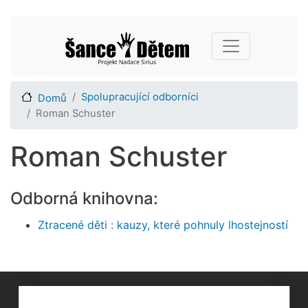
Přejít
Main navigation
k
hlavnímu
obsahu
Spolupracující odborníci
Domů
Roman Schuster
Roman Schuster
Odborná knihovna:
Ztracené děti : kauzy, které pohnuly lhostejností