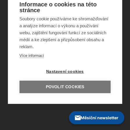
Informace o cookies na této
©
Obecně prospěšná společnost Sirius
, o.p.s.
stránce
2011–2026
Soubory cookie používáme ke shromažďování
Šance Dětem
ISSN 1805-8876
a analýze informací o výkonu a používání
nazory@sancedetem.cz
webu, zajištění fungování funkcí ze sociálních
Odběr novinek e-mailem
médií a ke zlepšení a přizpůsobení obsahu a
Informace o webu
reklam.
Ochrana osobních údajů
Více informací
Nastavení cookies
POVOLIT COOKIES
Měsíční newsletter