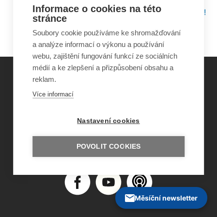
Informace o cookies na této
Marie Vodičková: V Česku přibývá týraných dětí!
stránce
/ Novela zákona o sociálně právní ochraně dětí
Soubory cookie používáme ke shromažďování
a analýze informací o výkonu a používání
webu, zajištění fungování funkcí ze sociálních
médií a ke zlepšení a přizpůsobení obsahu a
reklam.
©
Obecně prospěšná společnost Sirius
, o.p.s.
Více informací
2011–2026
Šance Dětem
Nastavení cookies
ISSN 1805-8876
nazory@sancedetem.cz
Odběr novinek e-mailem
POVOLIT COOKIES
Informace o webu
Ochrana osobních údajů
Měsíční newsletter