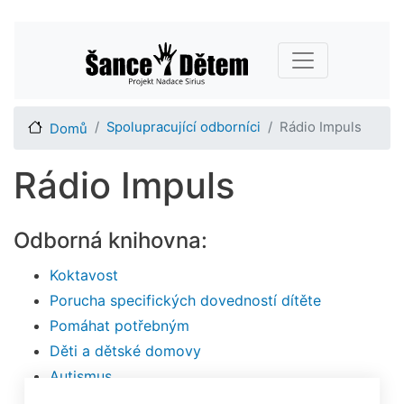
Přejít
Main navigation
k
hlavnímu
obsahu
Spolupracující odborníci
Rádio Impuls
Domů
Rádio Impuls
Odborná knihovna:
Koktavost
Porucha specifických dovedností dítěte
Pomáhat potřebným
Děti a dětské domovy
Autismus
Očkování dětí