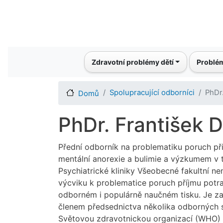
Main navigation
Zdravotní problémy dětí
Problém
Spolupracující odborníci
PhDr.
Domů
PhDr. František D
Přední odborník na problematiku poruch pří
mentální anorexie a bulimie a výzkumem v t
Psychiatrické kliniky Všeobecné fakultní 
výcviku k problematice poruch příjmu potra
odborném i populárně naučném tisku. Je za
členem předsednictva několika odborných sp
Světovou zdravotnickou organizací (WHO) n