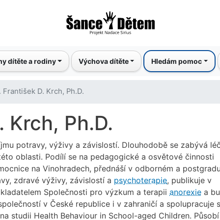
Přejít
k
hlavnímu
obsahu
y dítěte a rodiny
Výchova dítěte
Hledám pomoc
 František D. Krch, Ph.D.
. Krch, Ph.D.
jmu potravy, výživy a závislostí. Dlouhodobě se zabývá lé
éto oblasti. Podílí se na pedagogické a osvětové činnosti
nemocnice na Vinohradech, přednáší v odborném a postgrad
vy, zdravé výživy, závislostí a
psychoterapie
, publikuje v
kladatelem Společnosti pro výzkum a terapii
anorexie
a bu
olečností v České republice i v zahraničí a spolupracuje 
a studii Health Behaviour in School-aged Children. Působí