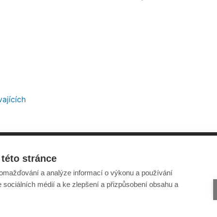
ajících
této stránce
Šance Dětem
Odběr novinek e-mailem
omažďování a analýze informací o výkonu a používání
ISSN 1805-8876
Informace o webu
e sociálních médií a ke zlepšení a přizpůsobení obsahu a
nazory@sancedetem.cz
Ochrana osobních údajů