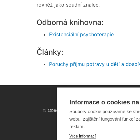
rovněž jako soudní znalec.
Odborná knihovna:
Existenciální psychoterapie
Články:
Poruchy příjmu potravy u dětí a dospív
Informace o cookies na 
©
Obecně prospěšná společnost
Soubory cookie používáme ke shr
Sirius
, o.p.s.
webu, zajištění fungování funkcí z
2011–2026
reklam.
Více informací