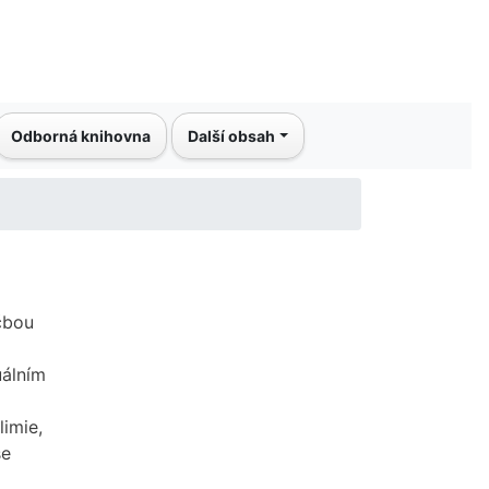
Odborná knihovna
Další obsah
čbou
uálním
limie,
se