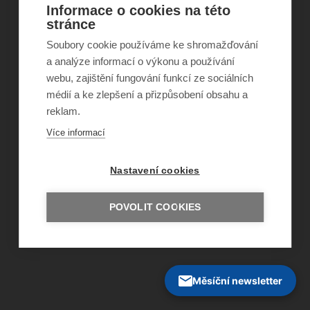
Informace o cookies na této
©
Obecně prospěšná společnost Sirius
, o.p.s.
stránce
2011–2026
Soubory cookie používáme ke shromažďování
Šance Dětem
a analýze informací o výkonu a používání
ISSN 1805-8876
nazory@sancedetem.cz
webu, zajištění fungování funkcí ze sociálních
Odběr novinek e-mailem
médií a ke zlepšení a přizpůsobení obsahu a
Informace o webu
reklam.
Ochrana osobních údajů
Více informací
Nastavení cookies
POVOLIT COOKIES
Měsíční newsletter