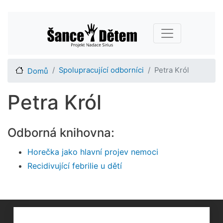
Přejít
Main navigation
k
hlavnímu
obsahu
Spolupracující odborníci
Petra Król
Domů
Petra Król
Odborná knihovna:
Horečka jako hlavní projev nemoci
Recidivující febrilie u dětí