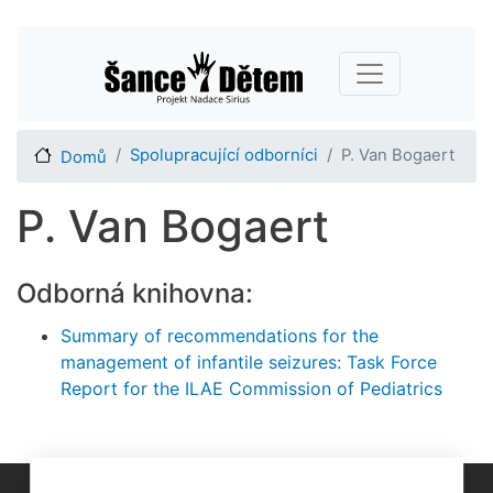
Přejít
Main navigation
k
hlavnímu
obsahu
Spolupracující odborníci
P. Van Bogaert
Domů
P. Van Bogaert
Odborná knihovna:
Summary of recommendations for the
management of infantile seizures: Task Force
Report for the ILAE Commission of Pediatrics