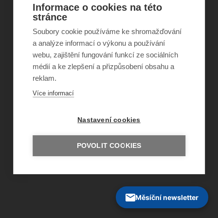
Informace o cookies na této
stránce
©
Obecně prospěšná společnost Sirius
, o.p.s.
Soubory cookie používáme ke shromažďování
2011–2026
a analýze informací o výkonu a používání
Šance Dětem
ISSN 1805-8876
webu, zajištění fungování funkcí ze sociálních
nazory@sancedetem.cz
médií a ke zlepšení a přizpůsobení obsahu a
Odběr novinek e-mailem
reklam.
Informace o webu
Ochrana osobních údajů
Více informací
Nastavení cookies
POVOLIT COOKIES
Měsíční newsletter