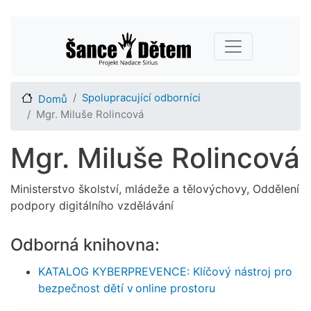
Přejít
Main navigation
k
hlavnímu
obsahu
Spolupracující odborníci
Domů
Mgr. Miluše Rolincová
Mgr. Miluše Rolincová
Ministerstvo školství, mládeže a tělovýchovy, Oddělení
podpory digitálního vzdělávání
Odborná knihovna:
KATALOG KYBERPREVENCE: Klíčový nástroj pro
bezpečnost dětí v online prostoru