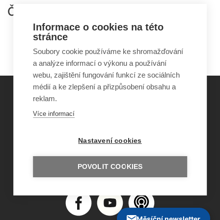
Články:
Informace o cookies na této
Digitální vyloučení ve školách: které děti jsou
stránce
ohrožené a jak to řeší stát
Soubory cookie používáme ke shromažďování
a analýze informací o výkonu a používání
webu, zajištění fungování funkcí ze sociálních
médií a ke zlepšení a přizpůsobení obsahu a
reklam.
©
Obecně prospěšná společnost Sirius
, o.p.s.
Více informací
2011–2026
Šance Dětem
Nastavení cookies
ISSN 1805-8876
nazory@sancedetem.cz
Odběr novinek e-mailem
POVOLIT COOKIES
Informace o webu
Ochrana osobních údajů
Měsíční newsletter