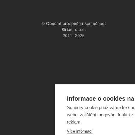
©
Obecně prospěšná společnost
Sirius
, o.p.s.
2011–2026
Informace o cookies na 
Soubory cookie používáme ke shr
webu, zajištění fungování funkcí z
reklam.
Více informací