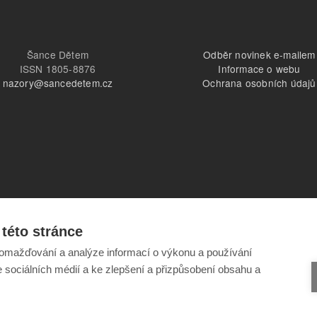
Šance Dětem
Odběr novinek e-mailem
ISSN 1805-8876
Informace o webu
nazory@sancedetem.cz
Ochrana osobních údajů
této stránce
omažďování a analýze informací o výkonu a používání
e sociálních médií a ke zlepšení a přizpůsobení obsahu a