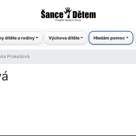
Přejít
k
hlavnímu
obsahu
y dítěte a rodiny
Výchova dítěte
Hledám pomoc
ila Prokešová
vá