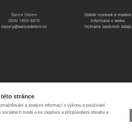
Šance Dětem
Odběr novinek e-mailem
ISSN 1805-8876
Informace o webu
nazory@sancedetem.cz
Ochrana osobních údajů
této stránce
omažďování a analýze informací o výkonu a používání
e sociálních médií a ke zlepšení a přizpůsobení obsahu a