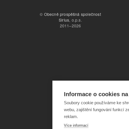
©
Obecně prospěšná společnost
Sirius
, o.p.s.
2011–2026
Informace o cookies na 
Soubory cookie používáme ke shr
webu, zajištění fungování funkcí z
reklam.
Více informací