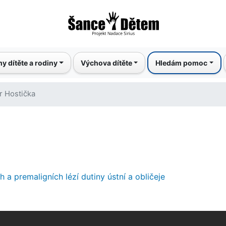
Přejít
k
hlavnímu
obsahu
y dítěte a rodiny
Výchova dítěte
Hledám pomoc
r Hostička
 a premaligních lézí dutiny ústní a obličeje