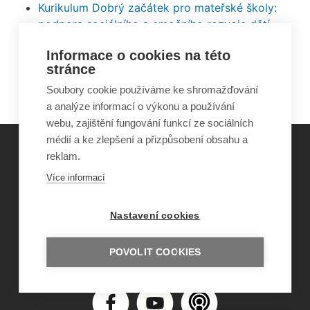
Kurikulum Dobrý začátek pro mateřské školy:
podpora sociálního a emočního rozvoje dětí
Příručka dobré praxe v oblasti inkluze v
Informace o cookies na této
předškolním vzdělávání v České republice, v
stránce
Anglii, na Slovensku a ve Walesu
Soubory cookie používáme ke shromažďování
a analýze informací o výkonu a používání
webu, zajištění fungování funkcí ze sociálních
médií a ke zlepšení a přizpůsobení obsahu a
reklam.
©
Obecně prospěšná společnost Sirius
, o.p.s.
Více informací
2011–2026
Šance Dětem
Nastavení cookies
ISSN 1805-8876
nazory@sancedetem.cz
Odběr novinek e-mailem
POVOLIT COOKIES
Informace o webu
Ochrana osobních údajů