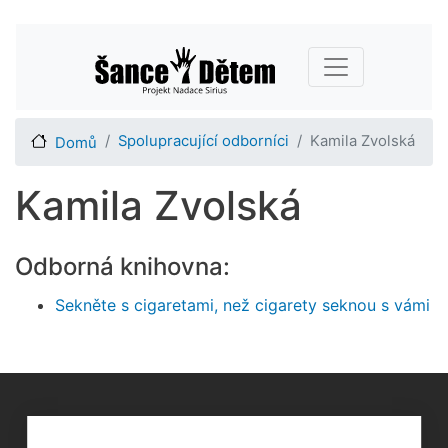
Přejít
Main navigation
k
hlavnímu
obsahu
Spolupracující odborníci
Kamila Zvolská
Domů
Kamila Zvolská
Odborná knihovna:
Sekněte s cigaretami, než cigarety seknou s vámi