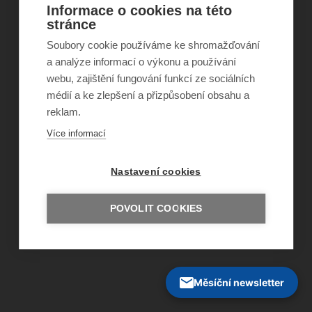
©
Obecně prospěšná společnost Sirius
, o.p.s.
Informace o cookies na této
2011–2026
stránce
Šance Dětem
ISSN 1805-8876
Soubory cookie používáme ke shromažďování
nazory@sancedetem.cz
a analýze informací o výkonu a používání
Odběr novinek e-mailem
webu, zajištění fungování funkcí ze sociálních
Informace o webu
médií a ke zlepšení a přizpůsobení obsahu a
Ochrana osobních údajů
reklam.
Více informací
Nastavení cookies
POVOLIT COOKIES
Měsíční newsletter