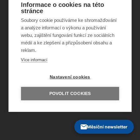
Informace o cookies na této
stránce
Soubory cookie používáme ke shromažďování
©
Obecně prospěšná společnost Sirius
, o.p.s.
a analýze informací o výkonu a používání
2011–2026
webu, zajištění fungování funkcí ze sociálních
Šance Dětem
ISSN 1805-8876
médií a ke zlepšení a přizpůsobení obsahu a
nazory@sancedetem.cz
reklam.
Odběr novinek e-mailem
Více informací
Informace o webu
Ochrana osobních údajů
Nastavení cookies
POVOLIT COOKIES
Měsíční newsletter