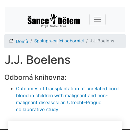
Přejít
Main navigation
k
hlavnímu
obsahu
Spolupracující odborníci
J.J. Boelens
Domů
J.J. Boelens
Odborná knihovna:
Outcomes of transplantation of unrelated cord
blood in children with malignant and non-
malignant diseases: an Utrecht–Prague
collaborative study