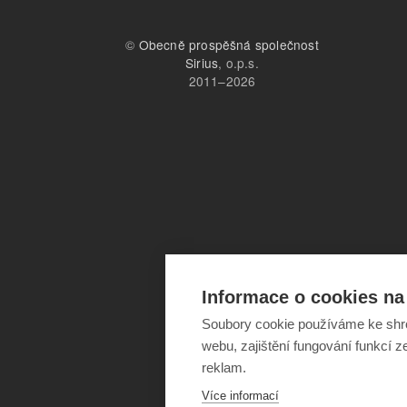
©
Obecně prospěšná společnost
Sirius
, o.p.s.
2011–2026
Informace o cookies na 
Soubory cookie používáme ke shr
webu, zajištění fungování funkcí z
reklam.
Více informací