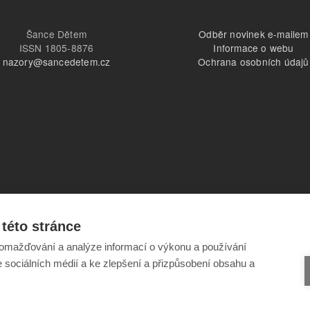
Šance Dětem
Odběr novinek e-mailem
ISSN 1805-8876
Informace o webu
nazory@sancedetem.cz
Ochrana osobních údajů
této stránce
omažďování a analýze informací o výkonu a používání
e sociálních médií a ke zlepšení a přizpůsobení obsahu a