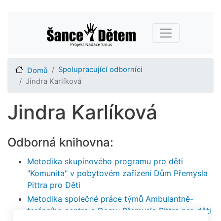
Přejít
Main navigation
k
hlavnímu
obsahu
Spolupracující odborníci
Domů
Jindra Karlíková
Jindra Karlíková
Odborná knihovna:
Metodika skupinového programu pro děti
"Komunita" v pobytovém zařízení Dům Přemysla
Pittra pro Děti
Metodika společné práce týmů Ambulantně-
terénního centra a Domu Přemysla Pittra pro děti