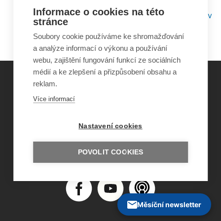
o. s. Dům tří přání
Informace o cookies na této
Metodika práce s rodinou s ohroženým dítětem v
stránce
Ambulantně terénním centru o. s. Dům tří přání
Soubory cookie používáme ke shromažďování
a analýze informací o výkonu a používání
webu, zajištění fungování funkcí ze sociálních
médií a ke zlepšení a přizpůsobení obsahu a
reklam.
©
Obecně prospěšná společnost Sirius
, o.p.s.
Více informací
2011–2026
Šance Dětem
Nastavení cookies
ISSN 1805-8876
nazory@sancedetem.cz
Odběr novinek e-mailem
POVOLIT COOKIES
Informace o webu
Ochrana osobních údajů
Měsíční newsletter